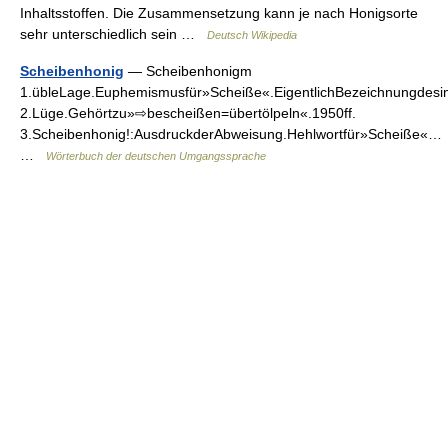
Inhaltsstoffen. Die Zusammensetzung kann je nach Honigsorte
sehr unterschiedlich sein …
Deutsch Wikipedia
Scheibenhonig
— Scheibenhonigm
1.übleLage.Euphemismusfür»Scheiße«.EigentlichBezeichnungdesin
2.Lüge.Gehörtzu»⇨bescheißen=übertölpeln«.1950ff.
3.Scheibenhonig!:AusdruckderAbweisung.Hehlwortfür»Scheiße«…
…
Wörterbuch der deutschen Umgangssprache