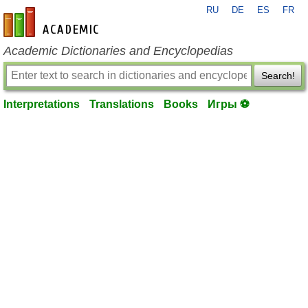
RU
DE
ES
FR
en-academic.com
Academic Dictionaries and Encyclopedias
Search!
Interpretations
Translations
Books
Игры ⚽