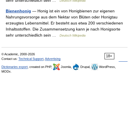
sehr unterschiedlich sein …
Deutsch Wikipedia
Bienenhonig
— Honig ist ein von Honigbienen zur eigenen
Nahrungsvorsorge aus dem Nektar von Blüten oder Honigtau
erzeugtes Lebensmittel. Er besteht aus etwa 200 verschiedenen
Inhaltsstoffen. Die Zusammensetzung kann je nach Honigsorte
sehr unterschiedlich sein …
Deutsch Wikipedia
© Academic, 2000-2026
18+
Contact us:
Technical Support
,
Advertising
Dictionaries export
, created on PHP,
Joomla,
Drupal,
WordPress,
MODx.