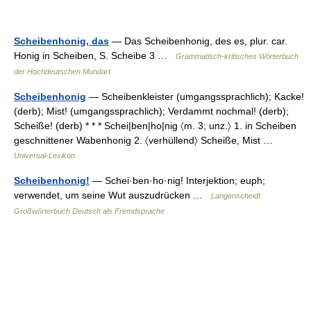
Scheibenhonig, das
— Das Scheibenhonig, des es, plur. car.
Honig in Scheiben, S. Scheibe 3 …
Grammatisch-kritisches Wörterbuch
der Hochdeutschen Mundart
Scheibenhonig
— Scheibenkleister (umgangssprachlich); Kacke!
(derb); Mist! (umgangssprachlich); Verdammt nochmal! (derb);
Scheiße! (derb) * * * Schei|ben|ho|nig 〈m. 3; unz.〉 1. in Scheiben
geschnittener Wabenhonig 2. 〈verhüllend〉 Scheiße, Mist …
Universal-Lexikon
Scheibenhonig!
— Schei·ben·ho·nig! Interjektion; euph;
verwendet, um seine Wut auszudrücken …
Langenscheidt
Großwörterbuch Deutsch als Fremdsprache