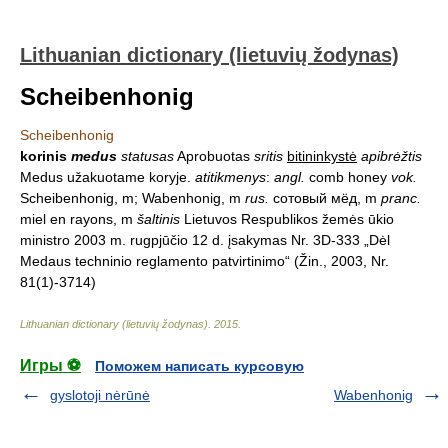
Lithuanian dictionary (lietuvių žodynas)
Scheibenhonig
Scheibenhonig
korinis
medus
statusas
Aprobuotas
sritis
bitininkystė
apibrėžtis
Medus užakuotame koryje.
atitikmenys
:
angl.
comb honey
vok.
Scheibenhonig, m; Wabenhonig, m
rus.
сотовый мёд, m
pranc.
miel en rayons, m
šaltinis
Lietuvos Respublikos žemės ūkio
ministro 2003 m. rugpjūčio 12 d. įsakymas Nr. 3D-333 „Dėl
Medaus techninio reglamento patvirtinimo“ (Žin., 2003, Nr.
81(1)-3714)
Lithuanian dictionary (lietuvių žodynas)
.
2015
.
Игры ⚽
Поможем написать курсовую
gyslotoji nėrūnė
Wabenhonig